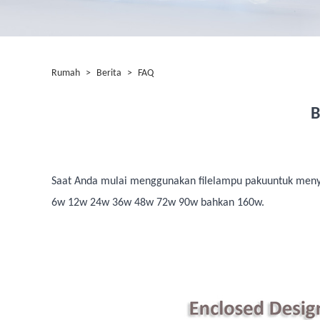
Rumah
>
Berita
>
FAQ
B
Saat Anda mulai menggunakan file
lampu paku
untuk meny
6w 12w 24w 36w 48w 72w 90w bahkan 160w.