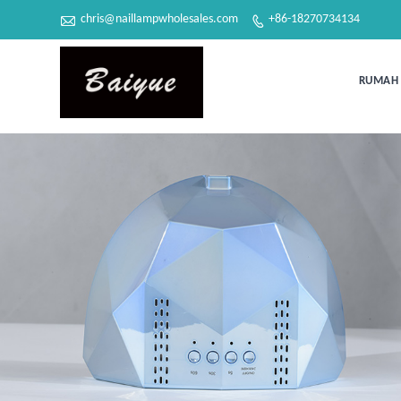

chris@naillampwholesales.com
+86-18270734134

RUMAH