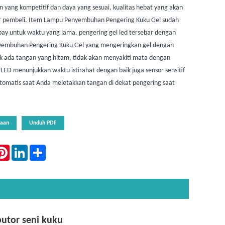
 yang kompetitif dan daya yang sesuai, kualitas hebat yang akan
ar pembeli. Item Lampu Penyembuhan Pengering Kuku Gel sudah
bay untuk waktu yang lama. pengering gel led tersebar dengan
yembuhan Pengering Kuku Gel yang mengeringkan gel dengan
ak ada tangan yang hitam, tidak akan menyakiti mata dengan
LED menunjukkan waktu istirahat dengan baik juga sensor sensitif
otomatis saat Anda meletakkan tangan di dekat pengering saat
taan
Unduh PDF
atsApp
Pinterest
LinkedIn
Share
butor seni kuku