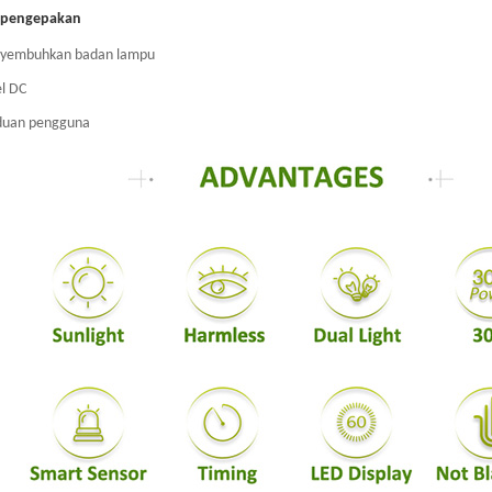
r pengepakan
nyembuhkan badan lampu
el DC
duan pengguna