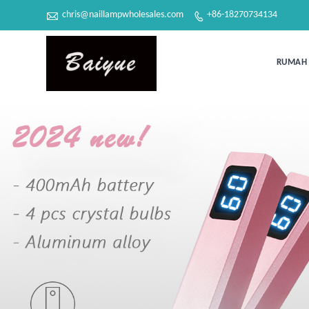

chris@naillampwholesales.com
+86-18270734134

RUMAH