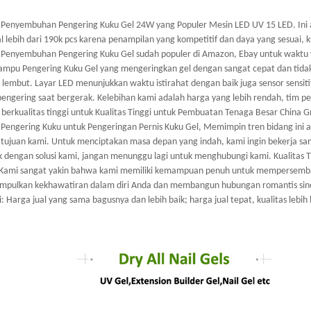
Penyembuhan Pengering Kuku Gel 24W yang Populer Mesin LED UV 15 LED. Ini ada
l lebih dari 190k pcs karena penampilan yang kompetitif dan daya yang sesuai, k
Penyembuhan Pengering Kuku Gel sudah populer di Amazon, Ebay untuk waktu ya
ampu Pengering Kuku Gel yang mengeringkan gel dengan sangat cepat dan tidak
 lembut. Layar LED menunjukkan waktu istirahat dengan baik juga sensor sensit
pengering saat bergerak. Kelebihan kami adalah harga yang lebih rendah, tim pe
 berkualitas tinggi untuk Kualitas Tinggi untuk Pembuatan Tenaga Besar China
Pengering Kuku untuk Pengeringan Pernis Kuku Gel, Memimpin tren bidang ini a
 tujuan kami. Untuk menciptakan masa depan yang indah, kami ingin bekerja sa
ik dengan solusi kami, jangan menunggu lagi untuk menghubungi kami. Kualitas
 Kami sangat yakin bahwa kami memiliki kemampuan penuh untuk mempersemb
pulkan kekhawatiran dalam diri Anda dan membangun hubungan romantis sinergi
i: Harga jual yang sama bagusnya dan lebih baik; harga jual tepat, kualitas lebih 