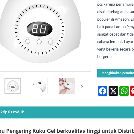
pcs karena penampilan
disukai sebagian bes
populer di Amazon, E
baik pada Lampu Pen
sangat cepat dan tid
cahaya lembut. Layar 
yang bekerja secara 
bergerak.
mengirimkan permin
Facebook
X
Wh
kripsi Produk
u Pengering Kuku Gel berkualitas tinggi untuk Distri