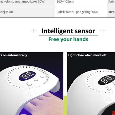
ng gelombang lampu kuku 30W
365+405nm
Pabr
penjualan
Pabrik lampu pengering kuku
Kus