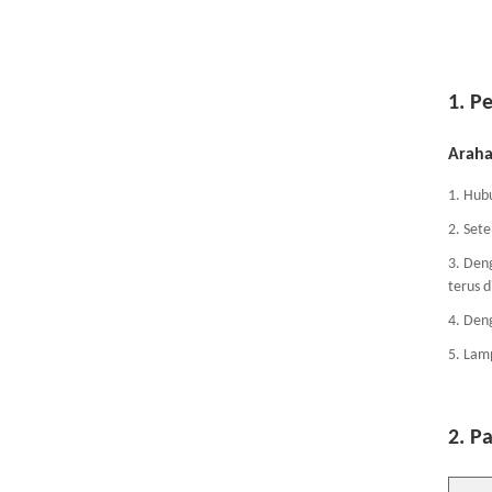
1. P
Arah
1. Hub
2. Set
3. Den
terus 
4. Den
5. Lam
2. P