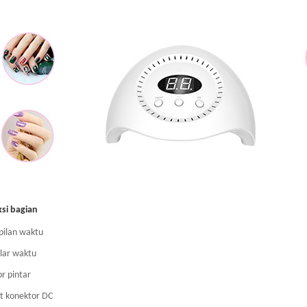
ksi bagian
pilan waktu
elar waktu
r pintar
et konektor DC