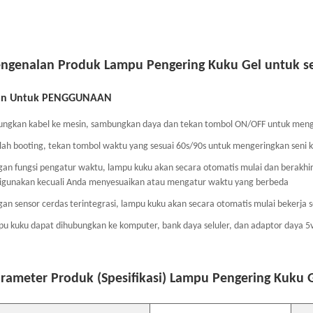
engenalan Produk Lampu Pengering Kuku Gel untuk s
an Untuk PENGGUNAAN
ungkan kabel ke mesin, sambungkan daya dan tekan tombol ON/OFF untuk me
elah booting, tekan tombol waktu yang sesuai 60s/90s untuk mengeringkan seni 
gan fungsi pengatur waktu, lampu kuku akan secara otomatis mulai dan berakh
digunakan kecuali Anda menyesuaikan atau mengatur waktu yang berbeda
gan sensor cerdas terintegrasi, lampu kuku akan secara otomatis mulai bekerja
pu kuku dapat dihubungkan ke komputer, bank daya seluler, dan adaptor daya 5
arameter Produk (Spesifikasi) Lampu Pengering Kuku 