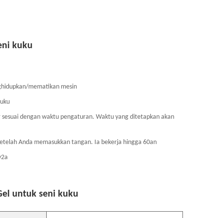
eni kuku
nghidupkan/mematikan mesin
kuku
ir sesuai dengan waktu pengaturan. Waktu yang ditetapkan akan
 setelah Anda memasukkan tangan. Ia bekerja hingga 60an
v2a
Gel untuk seni kuku