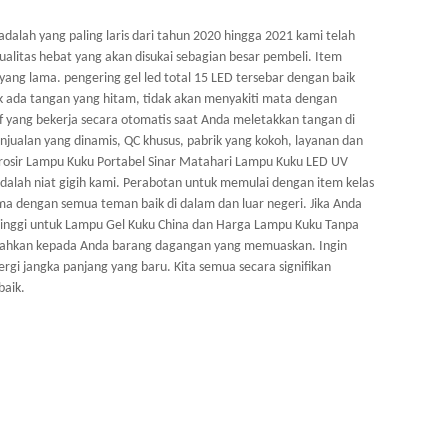
lah yang paling laris dari tahun 2020 hingga 2021 kami telah
ualitas hebat yang akan disukai sebagian besar pembeli. Item
ng lama. pengering gel led total 15 LED tersebar dengan baik
 ada tangan yang hitam, tidak akan menyakiti mata dengan
if yang bekerja secara otomatis saat Anda meletakkan tangan di
njualan yang dinamis, QC khusus, pabrik yang kokoh, layanan dan
 Grosir Lampu Kuku Portabel Sinar Matahari Lampu Kuku LED UV
dalah niat gigih kami. Perabotan untuk memulai dengan item kelas
ma dengan semua teman baik di dalam dan luar negeri. Jika Anda
 Tinggi untuk Lampu Gel Kuku China dan Harga Lampu Kuku Tanpa
ahkan kepada Anda barang dagangan yang memuaskan. Ingin
 jangka panjang yang baru. Kita semua secara signifikan
baik.