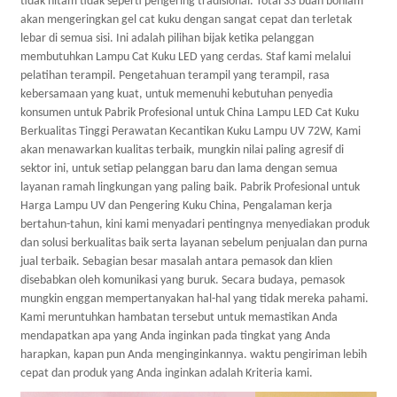
tidak hitam tidak seperti pengering tradisional. Total 33 buah bohlam
akan mengeringkan gel cat kuku dengan sangat cepat dan terletak
lebar di semua sisi. Ini adalah pilihan bijak ketika pelanggan
membutuhkan Lampu Cat Kuku LED yang cerdas. Staf kami melalui
pelatihan terampil. Pengetahuan terampil yang terampil, rasa
kebersamaan yang kuat, untuk memenuhi kebutuhan penyedia
konsumen untuk Pabrik Profesional untuk China Lampu LED Cat Kuku
Berkualitas Tinggi Perawatan Kecantikan Kuku Lampu UV 72W, Kami
akan menawarkan kualitas terbaik, mungkin nilai paling agresif di
sektor ini, untuk setiap pelanggan baru dan lama dengan semua
layanan ramah lingkungan yang paling baik. Pabrik Profesional untuk
Harga Lampu UV dan Pengering Kuku China, Pengalaman kerja
bertahun-tahun, kini kami menyadari pentingnya menyediakan produk
dan solusi berkualitas baik serta layanan sebelum penjualan dan purna
jual terbaik. Sebagian besar masalah antara pemasok dan klien
disebabkan oleh komunikasi yang buruk. Secara budaya, pemasok
mungkin enggan mempertanyakan hal-hal yang tidak mereka pahami.
Kami meruntuhkan hambatan tersebut untuk memastikan Anda
mendapatkan apa yang Anda inginkan pada tingkat yang Anda
harapkan, kapan pun Anda menginginkannya. waktu pengiriman lebih
cepat dan produk yang Anda inginkan adalah Kriteria kami.