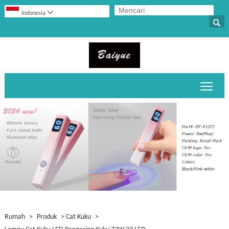

Indonesia

Alihk
Rumah
>
Produk
>
Cat Kuku
>