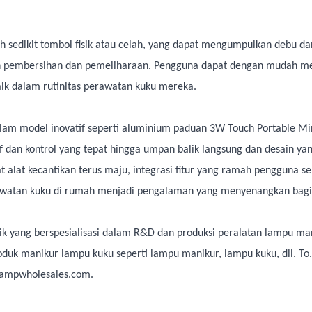
h sedikit tombol fisik atau celah, yang dapat mengumpulkan debu da
kan pembersihan dan pemeliharaan. Pengguna dapat dengan mudah m
ik dalam rutinitas perawatan kuku mereka.
dalam model inovatif seperti aluminium paduan 3W Touch Portable M
f dan kontrol yang tepat hingga umpan balik langsung dan desain y
 alat kecantikan terus maju, integrasi fitur yang ramah pengguna sep
erawatan kuku di rumah menjadi pengalaman yang menyenangkan bag
rik yang berspesialisasi dalam R&D dan produksi peralatan lampu ma
k manikur lampu kuku seperti lampu manikur, lampu kuku, dll. To. vis
lampwholesales.com
.