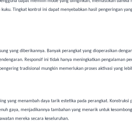
 pengguna dapat memilih mode yang diinginkan, memastikan bahwa 
au kuku. Tingkat kontrol ini dapat menyebabkan hasil pengeringan yang
ngsung yang diberikannya. Banyak perangkat yang dioperasikan deng
au pendengaran. Responsif ini tidak hanya meningkatkan pengalaman
pengering tradisional mungkin memerlukan proses aktivasi yang lebi
ing yang menambah daya tarik estetika pada perangkat. Konstruksi
 penuh gaya, menjadikannya tambahan yang menarik untuk kesombon
rawatan mereka secara keseluruhan.