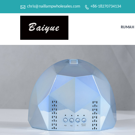

chris@naillampwholesales.com
+86-18270734134

RUMAH