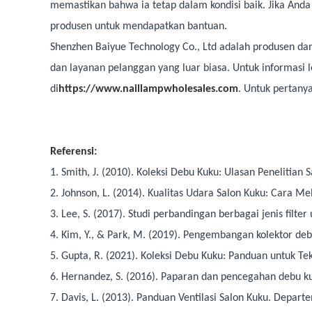
memastikan bahwa ia tetap dalam kondisi baik. Jika An
produsen untuk mendapatkan bantuan.
Shenzhen Baiyue Technology Co., Ltd adalah produsen da
dan layanan pelanggan yang luar biasa. Untuk informasi 
di
https://www.naillampwholesales.com
. Untuk pertany
Referensi:
1. Smith, J. (2010). Koleksi Debu Kuku: Ulasan Penelitian Sa
2. Johnson, L. (2014). Kualitas Udara Salon Kuku: Cara Mel
3. Lee, S. (2017). Studi perbandingan berbagai jenis filte
4. Kim, Y., & Park, M. (2019). Pengembangan kolektor deb
5. Gupta, R. (2021). Koleksi Debu Kuku: Panduan untuk Tek
6. Hernandez, S. (2016). Paparan dan pencegahan debu ku
7. Davis, L. (2013). Panduan Ventilasi Salon Kuku. Depar