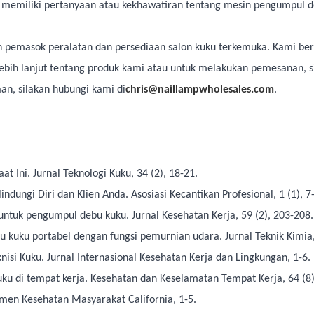
da memiliki pertanyaan atau kekhawatiran tentang mesin pengumpul 
n pemasok peralatan dan persediaan salon kuku terkemuka. Kami ber
lebih lanjut tentang produk kami atau untuk melakukan pemesanan, s
aan, silakan hubungi kami di
chris@naillampwholesales.com
.
at Ini. Jurnal Teknologi Kuku, 34 (2), 18-21.
indungi Diri dan Klien Anda. Asosiasi Kecantikan Profesional, 1 (1), 7
r untuk pengumpul debu kuku. Jurnal Kesehatan Kerja, 59 (2), 203-208.
u kuku portabel dengan fungsi pemurnian udara. Jurnal Teknik Kimia,
nisi Kuku. Jurnal Internasional Kesehatan Kerja dan Lingkungan, 1-6.
ku di tempat kerja. Kesehatan dan Keselamatan Tempat Kerja, 64 (8)
temen Kesehatan Masyarakat California, 1-5.