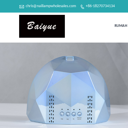

chris@naillampwholesales.com
+86-18270734134

RUMAH